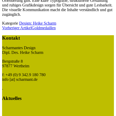
Orientierung gibt. Eine klare Typografie, strukturierte Gestaltung
und ruhiges Grafikdesign sorgen für Übersicht und gute Lesbarkeit.
Die visuelle Kommunikation macht die Inhalte verständlich und gut
zugänglich.
Kategorie
Design: Heike Scharm
Vorheriger Artikel
Goldmedaillen
Kontakt
Scharmantes Design
Dipl. Des. Heike Scharm
Bergstraße 8
97877 Wertheim
f: +49 (0) 9 342.9 180 780
info [at] scharmant.de
.
Aktuelles